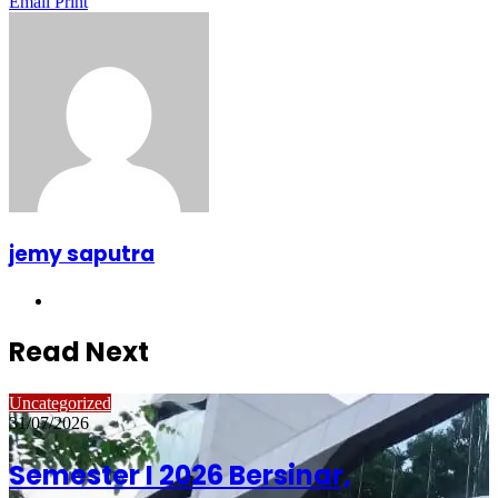
Email
Print
jemy saputra
Website
Read Next
Uncategorized
31/07/2026
Semester I 2026 Bersinar,