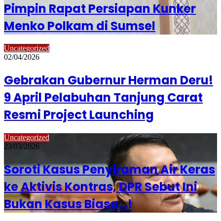
Pimpin Rapat Persiapan Kunker
Menko Polkam di Sumsel
Uncategorized
02/04/2026
Gebrakan Gubernur Herman Deru!
9 April Pelabuhan Tanjung Carat
Resmi Project Launching
Uncategorized
23/03/2026
Soroti Kasus Penyiraman Air Keras
ke Aktivis Kontras, DPR Sebut Ini
Bukan Kasus Biasa…!