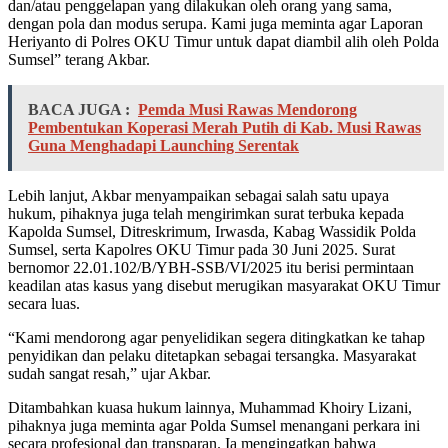
dan/atau penggelapan yang dilakukan oleh orang yang sama,
dengan pola dan modus serupa. Kami juga meminta agar Laporan
Heriyanto di Polres OKU Timur untuk dapat diambil alih oleh Polda
Sumsel” terang Akbar.
BACA JUGA :
Pemda Musi Rawas Mendorong
Pembentukan Koperasi Merah Putih di Kab. Musi Rawas
Guna Menghadapi Launching Serentak
Lebih lanjut, Akbar menyampaikan sebagai salah satu upaya
hukum, pihaknya juga telah mengirimkan surat terbuka kepada
Kapolda Sumsel, Ditreskrimum, Irwasda, Kabag Wassidik Polda
Sumsel, serta Kapolres OKU Timur pada 30 Juni 2025. Surat
bernomor 22.01.102/B/YBH-SSB/VI/2025 itu berisi permintaan
keadilan atas kasus yang disebut merugikan masyarakat OKU Timur
secara luas.
“Kami mendorong agar penyelidikan segera ditingkatkan ke tahap
penyidikan dan pelaku ditetapkan sebagai tersangka. Masyarakat
sudah sangat resah,” ujar Akbar.
Ditambahkan kuasa hukum lainnya, Muhammad Khoiry Lizani,
pihaknya juga meminta agar Polda Sumsel menangani perkara ini
secara profesional dan transparan. Ia mengingatkan bahwa