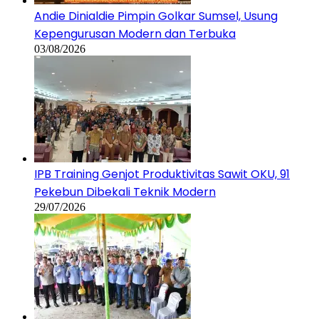
Andie Dinialdie Pimpin Golkar Sumsel, Usung
Kepengurusan Modern dan Terbuka
03/08/2026
IPB Training Genjot Produktivitas Sawit OKU, 91
Pekebun Dibekali Teknik Modern
29/07/2026