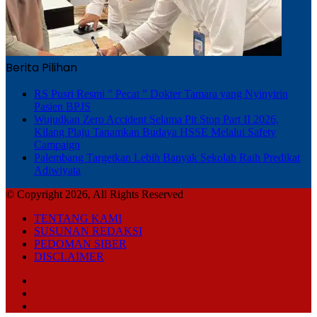
Berita Pilihan
RS Pusri Resmi ” Pecat ” Dokter Tamara yang Nyinyirin
Pasien BPJS
Wujudkan Zero Accident Selama Pit Stop Part II 2026,
Kilang Plaju Tanamkan Budaya HSSE Melalui Safety
Campaign
Palembang Targetkan Lebih Banyak Sekolah Raih Predikat
Adiwiyata
© Copyright 2026, All Rights Reserved
TENTANG KAMI
SUSUNAN REDAKSI
PEDOMAN SIBER
DISCLAIMER
Facebook
TikTok
RSS