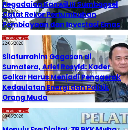
Pegadaian Kanwil III Sumbagsel
Catat Rekor Pertumbuhan
Pembiayaan dan Investasi Emas
Uncategorized
22/06/2026
Silaturrahim Gagasan di
Sumatera, Arief Rosyid: Kader
Golkar Harus Menjadi Penggerak
Kedaulatan Energi dan Politik
Orang Muda
Uncategorized
08/06/2026
Menuju Era Digital, TP PKK Muba