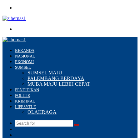
Menu
Search
for
BERANDA
NASIONAL
EKONOMI
SUMSEL
SUMSEL MAJU
PALEMBANG BERDAYA
MUBA MAJU LEBIH CEPAT
PENDIDIKAN
POLITIK
KRIMINAL
LIFESYTLE
OLAHRAGA
Search
Switch
for
skin
Sidebar