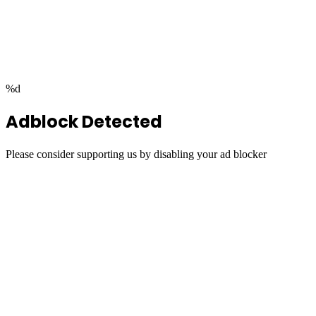
Facebook
Twitter
WhatsApp
Telegram
Back
to
top
button
%d
Adblock Detected
Please consider supporting us by disabling your ad blocker