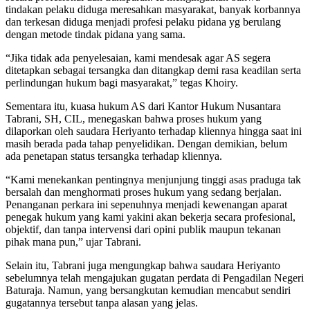
tindakan pelaku diduga meresahkan masyarakat, banyak korbannya
dan terkesan diduga menjadi profesi pelaku pidana yg berulang
dengan metode tindak pidana yang sama.
“Jika tidak ada penyelesaian, kami mendesak agar AS segera
ditetapkan sebagai tersangka dan ditangkap demi rasa keadilan serta
perlindungan hukum bagi masyarakat,” tegas Khoiry.
Sementara itu, kuasa hukum AS dari Kantor Hukum Nusantara
Tabrani, SH, CIL, menegaskan bahwa proses hukum yang
dilaporkan oleh saudara Heriyanto terhadap kliennya hingga saat ini
masih berada pada tahap penyelidikan. Dengan demikian, belum
ada penetapan status tersangka terhadap kliennya.
“Kami menekankan pentingnya menjunjung tinggi asas praduga tak
bersalah dan menghormati proses hukum yang sedang berjalan.
Penanganan perkara ini sepenuhnya menjadi kewenangan aparat
penegak hukum yang kami yakini akan bekerja secara profesional,
objektif, dan tanpa intervensi dari opini publik maupun tekanan
pihak mana pun,” ujar Tabrani.
Selain itu, Tabrani juga mengungkap bahwa saudara Heriyanto
sebelumnya telah mengajukan gugatan perdata di Pengadilan Negeri
Baturaja. Namun, yang bersangkutan kemudian mencabut sendiri
gugatannya tersebut tanpa alasan yang jelas.