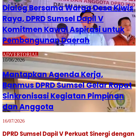
Dialog Bersama Warga Desa Kiwis
Raya, DPRD Sumsel Dapil V
Komitmen Kawal Aspirasi untuk
Pembangunan Daerah
ADVERTORIAL
10/06/2026
Mantapkan Agenda Kerja,
Banmus DPRD Sumsel Gelar Rapat
Sinkronisasi Kegiatan Pimpinan
dan Anggota
16/07/2026
DPRD Sumsel Dapil V Perkuat Sinergi dengan