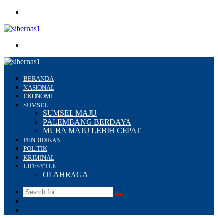
Menu
Search
for
BERANDA
NASIONAL
EKONOMI
SUMSEL
SUMSEL MAJU
PALEMBANG BERDAYA
MUBA MAJU LEBIH CEPAT
PENDIDIKAN
POLITIK
KRIMINAL
LIFESYTLE
OLAHRAGA
Search
Switch
for
skin
Sidebar