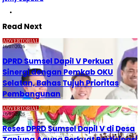
Website
Read Next
ADVERTORIAL
16/07/2026
DPRD Sumsel Dapil V Perkuat
Sinergi dengan Pemkab OKU
Selatan, Bahas Tujuh Prioritas
Pembangunan
ADVERTORIAL
16/07/2026
Reses DPRD Sumsel Dapil V di Desa
Tanjung Agung Perkuat Partisipasi