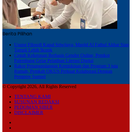
Berita Pilihan
Usung Filosofi Kapal Sriwijaya, Masjid Al Fathul Akbar Siap
Tampil Lebih Ikonik
Cegah Kekerasan Berbasis Gender Online, Pemkot
Palembang Gelar Pelatihan Literasi Digital
Rakor Penanggulangan Kemiskinan dan Program 3 juta
Rumah, Pemkab OKUS Perkuat Kolaborasi Dengan
Pemprov Sumsel
© Copyright 2026, All Rights Reserved
TENTANG KAMI
SUSUNAN REDAKSI
PEDOMAN SIBER
DISCLAIMER
Facebook
TikTok