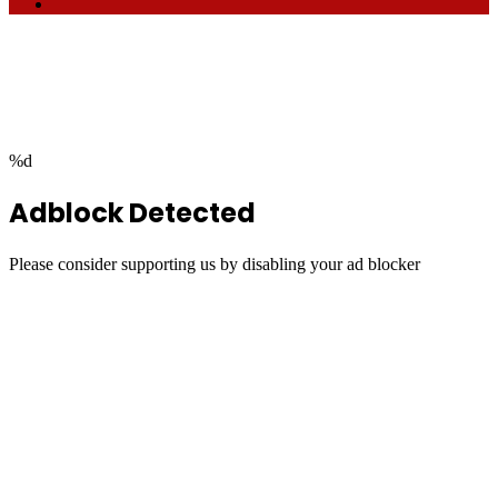
RSS
Facebook
Twitter
WhatsApp
Telegram
Back
to
top
button
%d
Adblock Detected
Please consider supporting us by disabling your ad blocker