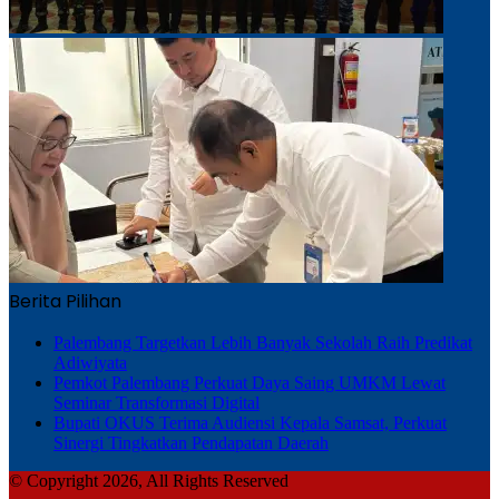
Berita Pilihan
Palembang Targetkan Lebih Banyak Sekolah Raih Predikat
Adiwiyata
Pemkot Palembang Perkuat Daya Saing UMKM Lewat
Seminar Transformasi Digital
Bupati OKUS Terima Audiensi Kepala Samsat, Perkuat
Sinergi Tingkatkan Pendapatan Daerah
© Copyright 2026, All Rights Reserved