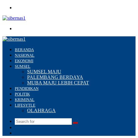
Menu
Search
for
BERANDA
NASIONAL
EKONOMI
SUMSEL
SUMSEL MAJU
PALEMBANG BERDAYA
MUBA MAJU LEBIH CEPAT
PENDIDIKAN
POLITIK
KRIMINAL
LIFESYTLE
OLAHRAGA
Search
Switch
for
skin
Sidebar