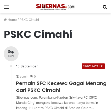
Menu
S
fo
Home
/
PSKC Cimahi
PSKC Cimahi
Sep
- 2024 -
15 September
SRIWIJAYA FC
admin
0
Pemain SFC Kecewa Gagal Menang
dari PSKC Cimahi
Sibernas.com, Palembang-Kapten Sriwijaya FC (SFC)
Manda Cingi mengaku kecewa karena hanya bermain
imbang 1-1 kontra PSKC Cimahi di Stadion Gelora…