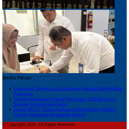
Berita Pilihan
Palembang Targetkan Lebih Banyak Sekolah Raih Predikat
Adiwiyata
Pemkot Palembang Perkuat Daya Saing UMKM Lewat
Seminar Transformasi Digital
Bupati OKUS Terima Audiensi Kepala Samsat, Perkuat
Sinergi Tingkatkan Pendapatan Daerah
© Copyright 2026, All Rights Reserved