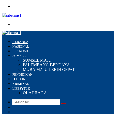
Menu
Search
for
BERANDA
NASIONAL
EKONOMI
SUMSEL
SUMSEL MAJU
PALEMBANG BERDAYA
MUBA MAJU LEBIH CEPAT
PENDIDIKAN
POLITIK
KRIMINAL
LIFESYTLE
OLAHRAGA
Search
Switch
for
skin
Sidebar