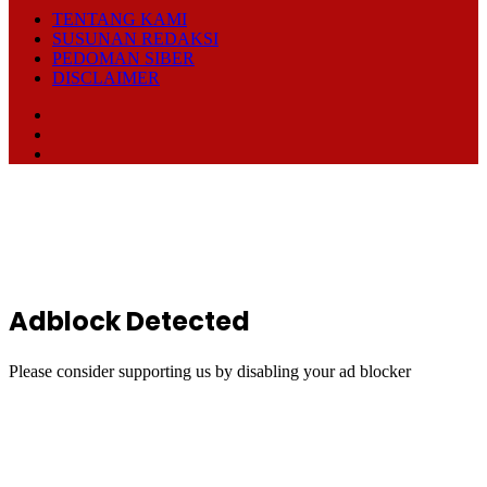
TENTANG KAMI
SUSUNAN REDAKSI
PEDOMAN SIBER
DISCLAIMER
Facebook
TikTok
RSS
Back
to
top
button
Adblock Detected
Please consider supporting us by disabling your ad blocker