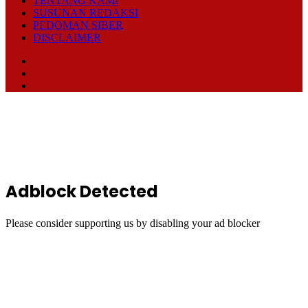
TENTANG KAMI
SUSUNAN REDAKSI
PEDOMAN SIBER
DISCLAIMER
Facebook
TikTok
RSS
Back
to
top
button
Adblock Detected
Please consider supporting us by disabling your ad blocker