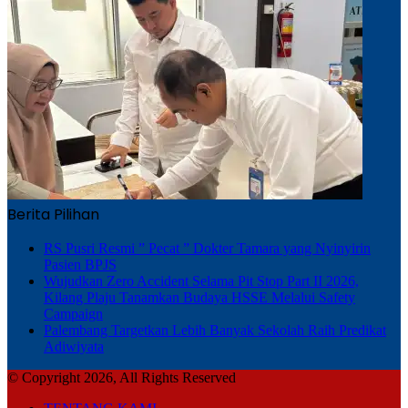
Berita Pilihan
RS Pusri Resmi ” Pecat ” Dokter Tamara yang Nyinyirin
Pasien BPJS
Wujudkan Zero Accident Selama Pit Stop Part II 2026,
Kilang Plaju Tanamkan Budaya HSSE Melalui Safety
Campaign
Palembang Targetkan Lebih Banyak Sekolah Raih Predikat
Adiwiyata
© Copyright 2026, All Rights Reserved