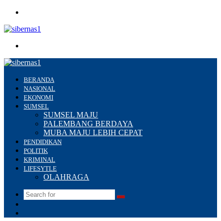
Menu
Search
for
BERANDA
NASIONAL
EKONOMI
SUMSEL
SUMSEL MAJU
PALEMBANG BERDAYA
MUBA MAJU LEBIH CEPAT
PENDIDIKAN
POLITIK
KRIMINAL
LIFESYTLE
OLAHRAGA
Search
Switch
for
skin
Sidebar