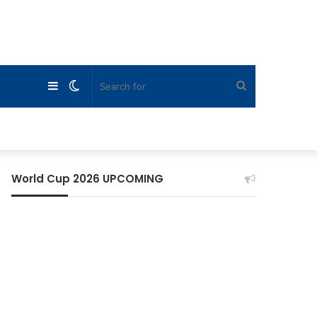
Sidebar
Switch
Search
skin
for
World Cup 2026 UPCOMING