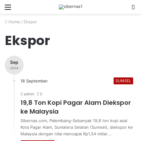
Menu
S
fo
Home
/
Ekspor
Ekspor
Sep
- 2024 -
18 September
SUMSEL
admin
0
19,8 Ton Kopi Pagar Alam Diekspor
ke Malaysia
Sibernas.com, Palembang-Sebanyak 19,8 ton kopi asal
Kota Pagar Alam, Sumatera Selatan (Sumsel), diekspor ke
Malaysia dengan nilai mencapai Rp1,54 miliar.…