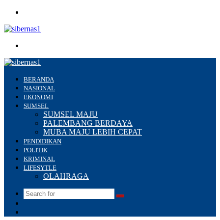
Menu
Search
for
BERANDA
NASIONAL
EKONOMI
SUMSEL
SUMSEL MAJU
PALEMBANG BERDAYA
MUBA MAJU LEBIH CEPAT
PENDIDIKAN
POLITIK
KRIMINAL
LIFESYTLE
OLAHRAGA
Search
Switch
for
skin
Sidebar