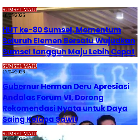
SUMSEL MAJU
18/05/2026
HUT ke-80 Sumsel, Momentum
Seluruh Elemen Bersatu Wujudkan
Sumsel tangguh Maju Lebih Cepat
SUMSEL MAJU
17/04/2026
Gubernur Herman Deru Apresiasi
Andalas Forum VI, Dorong
Rekomendasi Nyata untuk Daya
Saing Kelapa Sawit
SUMSEL MAJU
10/04/2026