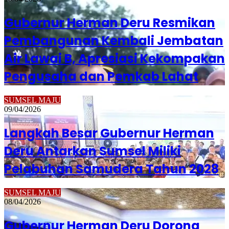
Gubernur Herman Deru Resmikan
Pembangunan Kembali Jembatan
Air Lawai B, Apresiasi Kekompakan
Pengusaha dan Pemkab Lahat
SUMSEL MAJU
09/04/2026
Langkah Besar Gubernur Herman
Deru Antarkan Sumsel Miliki
Pelabuhan Samudera Tahun 2028
SUMSEL MAJU
08/04/2026
Gubernur Herman Deru Dorong