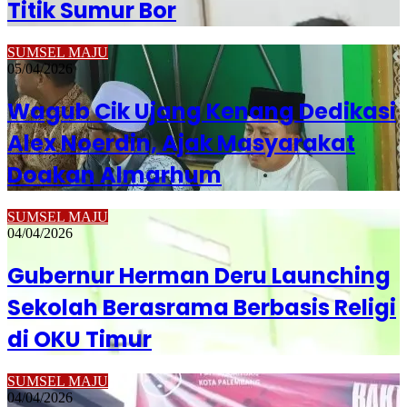
Titik Sumur Bor
SUMSEL MAJU
05/04/2026
Wagub Cik Ujang Kenang Dedikasi
Alex Noerdin, Ajak Masyarakat
Doakan Almarhum
SUMSEL MAJU
04/04/2026
Gubernur Herman Deru Launching
Sekolah Berasrama Berbasis Religi
di OKU Timur
SUMSEL MAJU
04/04/2026