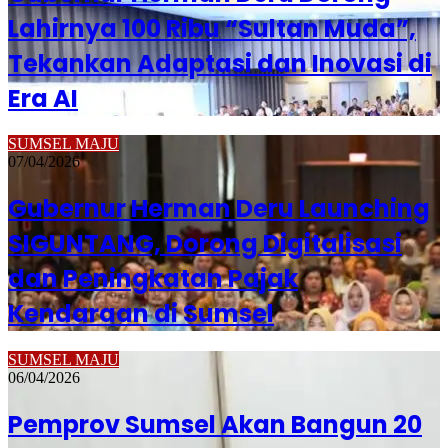
Lahirnya 100 Ribu “Sultan Muda”,
Tekankan Adaptasi dan Inovasi di
Era AI
SUMSEL MAJU
07/04/2026
Gubernur Herman Deru Launching
SIGUNTANG, Dorong Digitalisasi
dan Peningkatan Pajak
Kendaraan di Sumsel
SUMSEL MAJU
06/04/2026
Pemprov Sumsel Akan Bangun 20