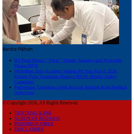
Berita Pilihan
RS Pusri Resmi ” Pecat ” Dokter Tamara yang Nyinyirin
Pasien BPJS
Wujudkan Zero Accident Selama Pit Stop Part II 2026,
Kilang Plaju Tanamkan Budaya HSSE Melalui Safety
Campaign
Palembang Targetkan Lebih Banyak Sekolah Raih Predikat
Adiwiyata
© Copyright 2026, All Rights Reserved
TENTANG KAMI
SUSUNAN REDAKSI
PEDOMAN SIBER
DISCLAIMER