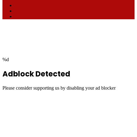
Facebook
TikTok
RSS
Facebook
Twitter
WhatsApp
Telegram
Back
to
top
button
%d
Adblock Detected
Please consider supporting us by disabling your ad blocker