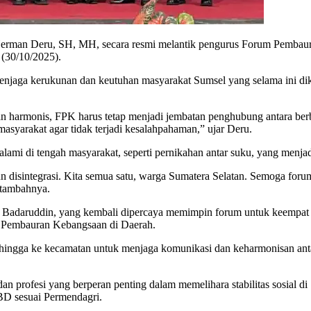
rman Deru, SH, MH, secara resmi melantik pengurus Forum Pembaur
(30/10/2025).
ga kerukunan dan keutuhan masyarakat Sumsel yang selama ini dikena
dan harmonis, FPK harus tetap menjadi jembatan penghubung antara be
syarakat agar tidak terjadi kesalahpahaman,” ujar Deru.
alami di tengah masyarakat, seperti pernikahan antar suku, yang menja
pun disintegrasi. Kita semua satu, warga Sumatera Selatan. Semoga f
 tambahnya.
ud Badaruddin, yang kembali dipercaya memimpin forum untuk keemp
 Pembauran Kebangsaan di Daerah.
i hingga ke kecamatan untuk menjaga komunikasi dan keharmonisan anta
n profesi yang berperan penting dalam memelihara stabilitas sosial di
BD sesuai Permendagri.