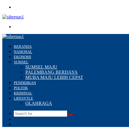
Menu
Search
for
BERANDA
NASIONAL
EKONOMI
SUMSEL
SUMSEL MAJU
PALEMBANG BERDAYA
MUBA MAJU LEBIH CEPAT
PENDIDIKAN
POLITIK
KRIMINAL
LIFESYTLE
OLAHRAGA
Search
Switch
for
skin
Sidebar