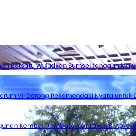
en Bersatu Wujudkan Sumsel tangguh Maju
orum VI, Dorong Rekomendasi Nyata untuk 
unan Kembali Jembatan Air Lawai B, Apre