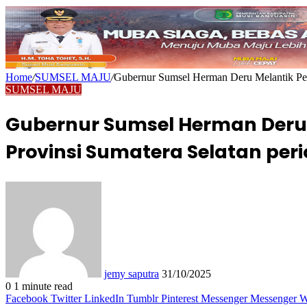
Home
/
SUMSEL MAJU
/
Gubernur Sumsel Herman Deru Melantik Pe
SUMSEL MAJU
Gubernur Sumsel Herman Deru
Provinsi Sumatera Selatan per
Send
an
email
jemy saputra
31/10/2025
0
1 minute read
Facebook
Twitter
LinkedIn
Tumblr
Pinterest
Messenger
Messenger
W