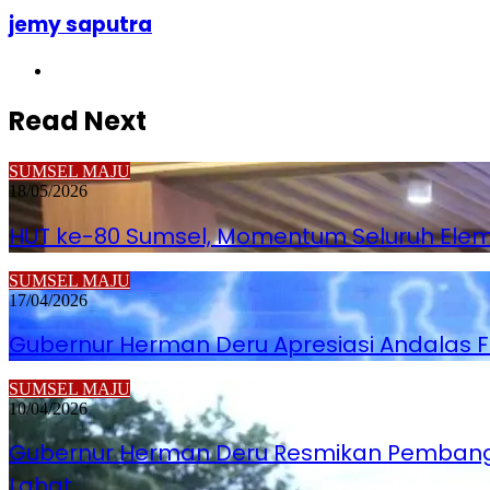
jemy saputra
Website
Read Next
SUMSEL MAJU
18/05/2026
HUT ke-80 Sumsel, Momentum Seluruh Elem
SUMSEL MAJU
17/04/2026
Gubernur Herman Deru Apresiasi Andalas F
SUMSEL MAJU
10/04/2026
Gubernur Herman Deru Resmikan Pembang
Lahat