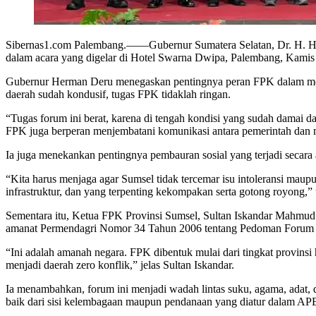
Sibernas1.com Palembang.——Gubernur Sumatera Selatan, Dr. H. He
dalam acara yang digelar di Hotel Swarna Dwipa, Palembang, Kamis 
Gubernur Herman Deru menegaskan pentingnya peran FPK dalam menja
daerah sudah kondusif, tugas FPK tidaklah ringan.
“Tugas forum ini berat, karena di tengah kondisi yang sudah damai 
FPK juga berperan menjembatani komunikasi antara pemerintah dan ma
Ia juga menekankan pentingnya pembauran sosial yang terjadi secara 
“Kita harus menjaga agar Sumsel tidak tercemar isu intoleransi mau
infrastruktur, dan yang terpenting kekompakan serta gotong royong,”
Sementara itu, Ketua FPK Provinsi Sumsel, Sultan Iskandar Mahm
amanat Permendagri Nomor 34 Tahun 2006 tentang Pedoman Forum
“Ini adalah amanah negara. FPK dibentuk mulai dari tingkat provins
menjadi daerah zero konflik,” jelas Sultan Iskandar.
Ia menambahkan, forum ini menjadi wadah lintas suku, agama, adat, da
baik dari sisi kelembagaan maupun pendanaan yang diatur dalam AP