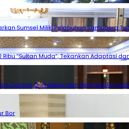
rkan Sumsel Miliki Pelabuhan Samudera Ta
Ribu “Sultan Muda”, Tekankan Adaptasi dan I
, Dorong Digitalisasi dan Peningkatan Paj
r Bor