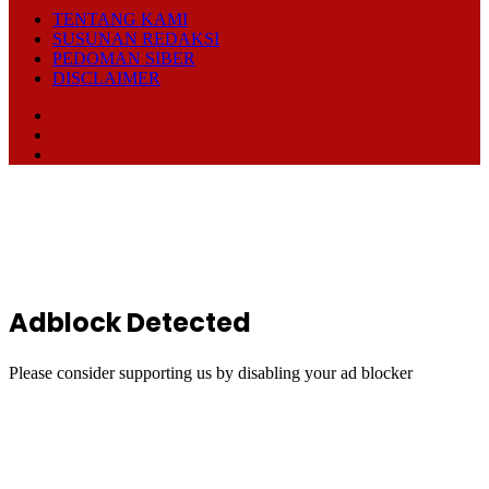
TENTANG KAMI
SUSUNAN REDAKSI
PEDOMAN SIBER
DISCLAIMER
Facebook
TikTok
RSS
Back
to
top
button
Adblock Detected
Please consider supporting us by disabling your ad blocker