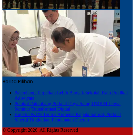
Berita Pilihan
Palembang Targetkan Lebih Banyak Sekolah Raih Predikat
Adiwiyata
Pemkot Palembang Perkuat Daya Saing UMKM Lewat
Seminar Transformasi Digital
Bupati OKUS Terima Audiensi Kepala Samsat, Perkuat
Sinergi Tingkatkan Pendapatan Daerah
© Copyright 2026, All Rights Reserved