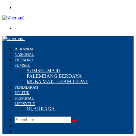
Menu
Search
for
BERANDA
NASIONAL
EKONOMI
SUMSEL
SUMSEL MAJU
PALEMBANG BERDAYA
MUBA MAJU LEBIH CEPAT
PENDIDIKAN
POLITIK
KRIMINAL
LIFESYTLE
OLAHRAGA
Search
Switch
for
skin
Sidebar