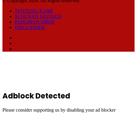
© Copyright 2026, All Rights Reserved
TENTANG KAMI
SUSUNAN REDAKSI
PEDOMAN SIBER
DISCLAIMER
Facebook
TikTok
RSS
Back
to
top
button
Adblock Detected
Please consider supporting us by disabling your ad blocker