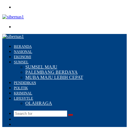
Menu
Search
for
BERANDA
NASIONAL
EKONOMI
SUMSEL
SUMSEL MAJU
PALEMBANG BERDAYA
MUBA MAJU LEBIH CEPAT
PENDIDIKAN
POLITIK
KRIMINAL
LIFESYTLE
OLAHRAGA
Search
Switch
for
skin
Sidebar