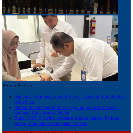
Berita Pilihan
Palembang Targetkan Lebih Banyak Sekolah Raih Predikat
Adiwiyata
Pemkot Palembang Perkuat Daya Saing UMKM Lewat
Seminar Transformasi Digital
Bupati OKUS Terima Audiensi Kepala Samsat, Perkuat
Sinergi Tingkatkan Pendapatan Daerah